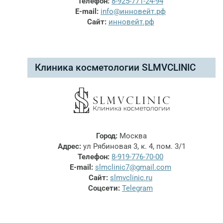
Телефон:
8-925-771-24-94
E-mail:
info@инновейт.рф
Сайт:
инновейт.рф
Клиника косметологии SLMVCLINIC
Город:
Москва
Адрес:
ул Рябиновая 3, к. 4, пом. 3/1
Телефон:
8-919-776-70-00
E-mail:
slmclinic7@gmail.com
Сайт:
slmvclinic.ru
Соцсети:
Telegram