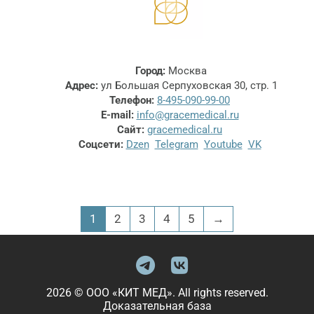
Город:
Москва
Адрес:
ул Большая Серпуховская 30, стр. 1
Телефон:
8-495-090-99-00
E-mail:
info@gracemedical.ru
Сайт:
gracemedical.ru
Соцсети:
Dzen
Telegram
Youtube
VK
1
2
3
4
5
→
2026 © ООО «КИТ МЕД». All rights reserved.
Доказательная база