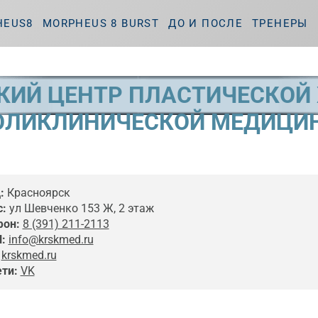
HEUS8
MORPHEUS 8 BURST
ДО И ПОСЛЕ
ТРЕНЕРЫ
КИЙ ЦЕНТР ПЛАСТИЧЕСКОЙ 
ОЛИКЛИНИЧЕСКОЙ МЕДИЦИ
:
Красноярск
:
ул Шевченко 153 Ж, 2 этаж
фон:
8 (391) 211-2113
l:
info@krskmed.ru
krskmed.ru
ти:
VK