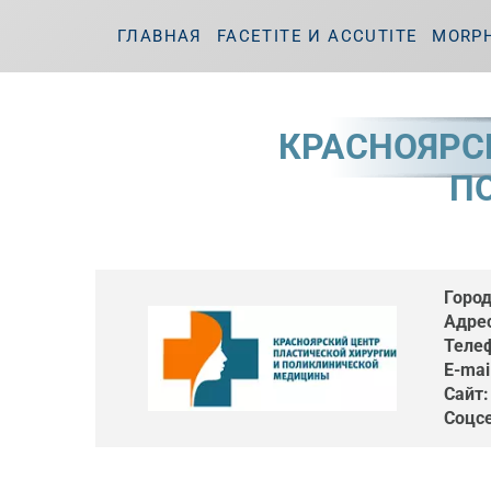
ГЛАВНАЯ
FACETITE И ACCUTITE
MORP
КРАСНОЯРС
П
Город
Адрес
Теле
E-mai
Сайт:
Соцсе