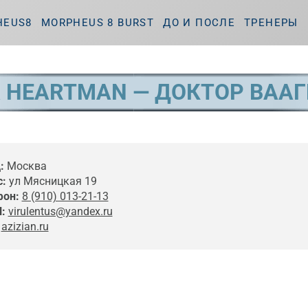
HEUS8
MORPHEUS 8 BURST
ДО И ПОСЛЕ
ТРЕНЕРЫ
 HEARTMAN — ДОКТОР ВААГ
:
Москва
:
ул Мясницкая 19
фон:
8 (910) 013-21-13
l:
virulentus@yandex.ru
azizian.ru