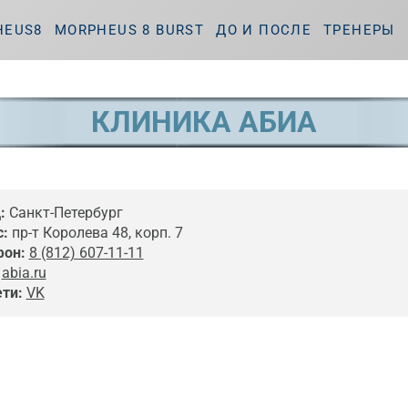
HEUS8
MORPHEUS 8 BURST
ДО И ПОСЛЕ
ТРЕНЕРЫ
КЛИНИКА АБИА
:
Санкт-Петербург
:
пр-т Королева 48, корп. 7
фон:
8 (812) 607-11-11
abia.ru
ти:
VK