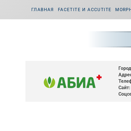
ГЛАВНАЯ
FACETITE И ACCUTITE
MORP
Город
Адрес
Теле
Сайт:
Соцсе