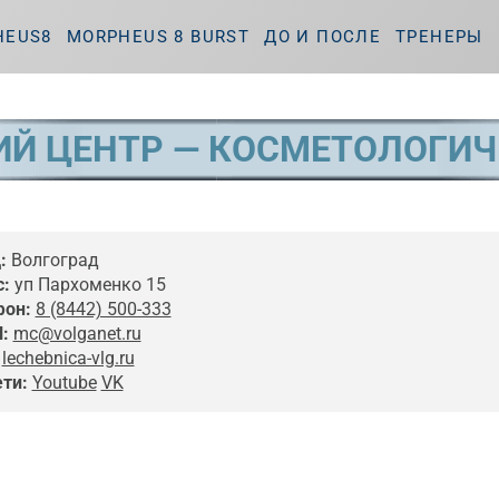
HEUS8
MORPHEUS 8 BURST
ДО И ПОСЛЕ
ТРЕНЕРЫ
ИЙ ЦЕНТР — КОСМЕТОЛОГИЧ
:
Волгоград
:
уп Пархоменко 15
фон:
8 (8442) 500-333
l:
mc@volganet.ru
lechebnica-vlg.ru
ти:
Youtube
VK