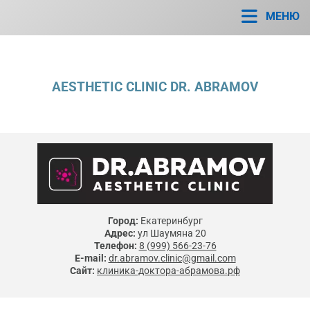
МЕНЮ
AESTHETIC CLINIC DR. ABRAMOV
Город:
Екатеринбург
Адрес:
ул Шаумяна 20
Телефон:
8 (999) 566-23-76
E-mail:
dr.abramov.clinic@gmail.com
Сайт:
клиника-доктора-абрамова.рф